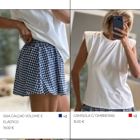
CAMISOLA C/ OMBREIRAS
+2
SAIA CALÇAO VOLUME E
+2
16.00 €
ELÁSTICO
19.00 €