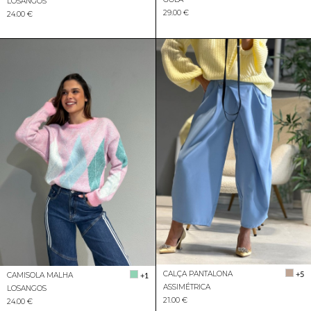
LOSANGOS
29.00 €
24.00 €
CALÇA PANTALONA
+5
CAMISOLA MALHA
+1
ASSIMÉTRICA
LOSANGOS
21.00 €
24.00 €