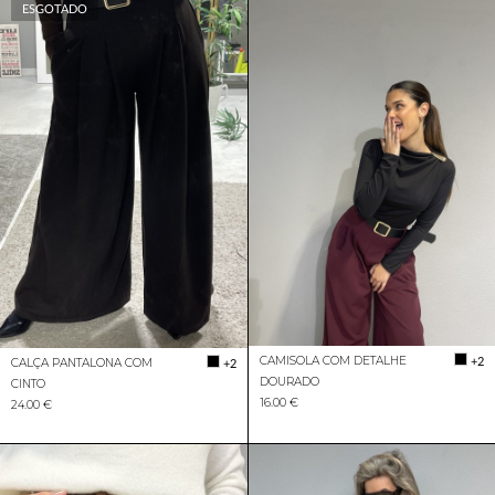
ESGOTADO
CAMISOLA COM DETALHE
+2
CALÇA PANTALONA COM
+2
DOURADO
CINTO
16.00 €
24.00 €