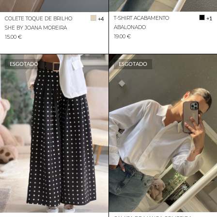
T-SHIRT ACABAMENTO
+1
COLETE TOQUE DE BRILHO
+4
ABALONADO
SHE BY JOANA MOREIRA
19.00 €
15.00 €
ESGOTADO
ESGOTADO