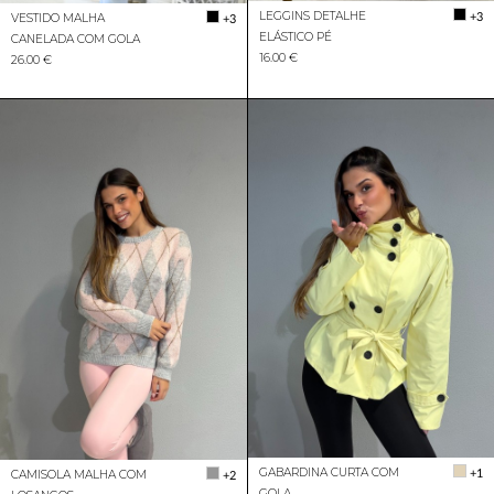
LEGGINS DETALHE
+3
VESTIDO MALHA
+3
ELÁSTICO PÉ
CANELADA COM GOLA
16.00 €
26.00 €
GABARDINA CURTA COM
+1
CAMISOLA MALHA COM
+2
GOLA