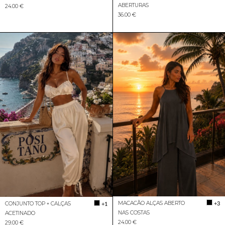
ABERTURAS
24.00 €
36.00 €
MACACÃO ALÇAS ABERTO
+3
CONJUNTO TOP + CALÇAS
+1
NAS COSTAS
ACETINADO
24.00 €
29.00 €