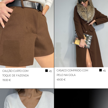
CASACO COMPRIDO COM
+1
CALÇÃO CURTO COM
+1
PELO NA GOLA
TOQUE DE FAZENDA
49.00 €
19.00 €