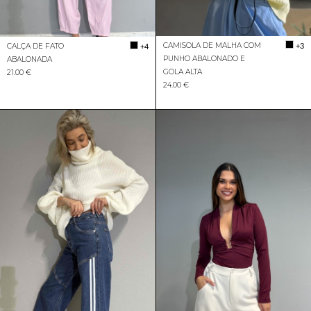
CAMISOLA DE MALHA COM
+3
CALÇA DE FATO
+4
PUNHO ABALONADO E
ABALONADA
GOLA ALTA
21.00 €
24.00 €