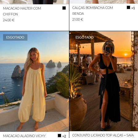
CALÇAS BOMBACHA COM
+1
MACACAO HALTER COM
RENDA
CHIFFON
21.00 €
24.00 €
ESGOTADO
ESGOTADO
CONJUNTO LICRADO TOP ALÇAS + SAIA
MACACAO ALADINO VICHY
+2