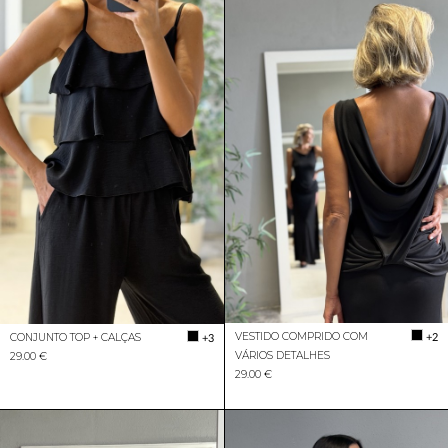
VESTIDO COMPRIDO COM
+2
CONJUNTO TOP + CALÇAS
+3
VÁRIOS DETALHES
29.00 €
29.00 €