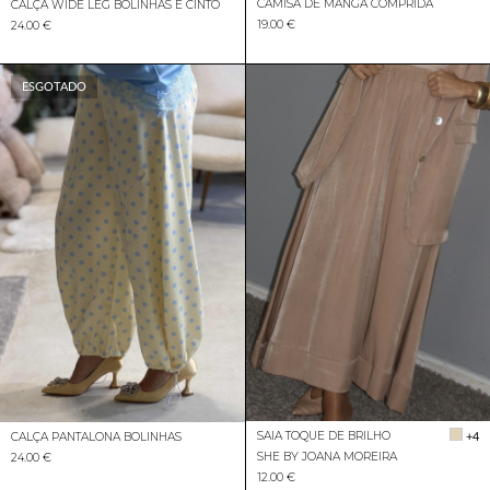
CAMISA DE MANGA COMPRIDA
CALÇA WIDE LEG BOLINHAS E CINTO
19.00 €
24.00 €
ESGOTADO
SAIA TOQUE DE BRILHO
+4
CALÇA PANTALONA BOLINHAS
SHE BY JOANA MOREIRA
24.00 €
12.00 €