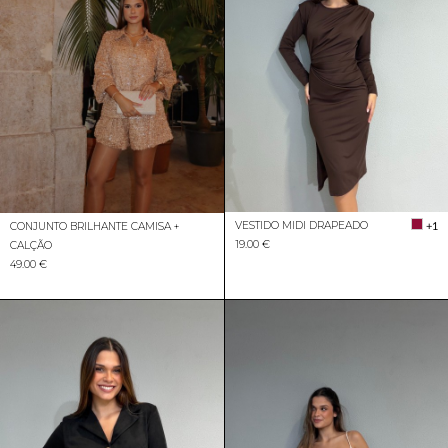
VESTIDO MIDI DRAPEADO
+1
CONJUNTO BRILHANTE CAMISA +
19.00 €
CALÇÃO
49.00 €