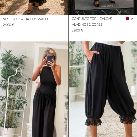
CONJUNTO TOP + CALÇAS
+1
VESTIDO MALHA COMPRIDO
ALADINO | 2 CORES
24.00 €
29.00 €